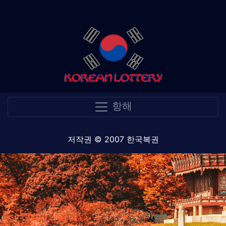
항해
저작권 © 2007 한국복권