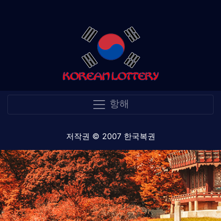
항해
저작권 © 2007 한국복권