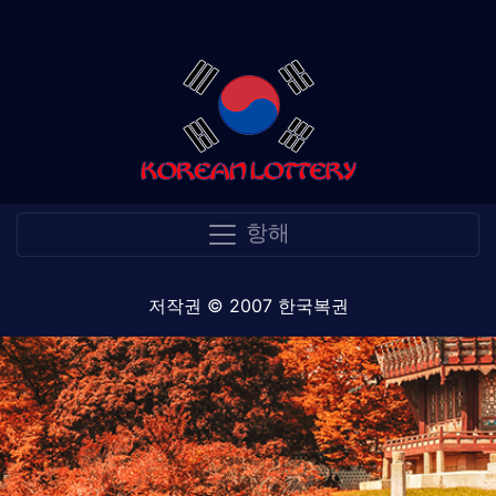
항해
저작권 © 2007 한국복권