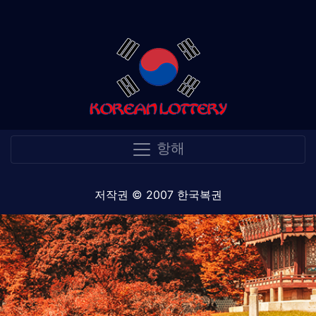
항해
저작권 © 2007 한국복권