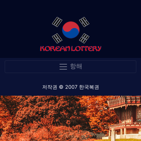
항해
저작권 © 2007 한국복권