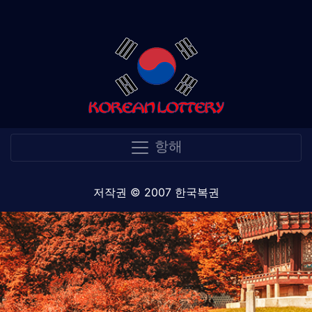
항해
저작권 © 2007 한국복권