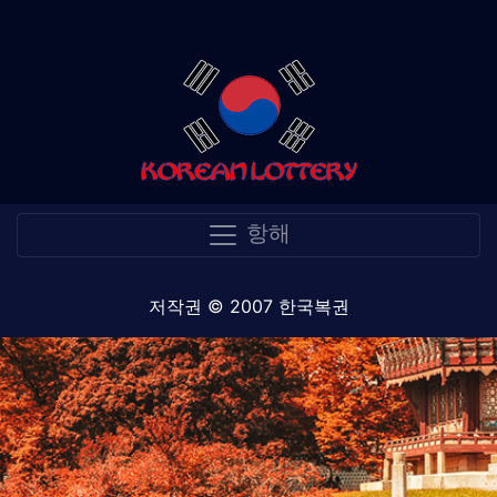
항해
저작권 © 2007 한국복권