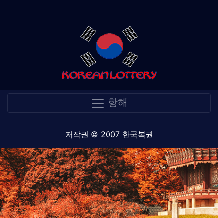
항해
저작권 © 2007 한국복권