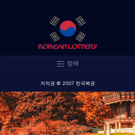
항해
저작권 © 2007 한국복권