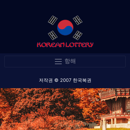
항해
저작권 © 2007 한국복권