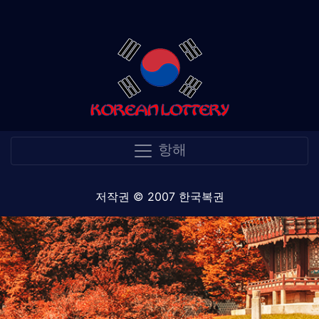
항해
저작권 © 2007 한국복권