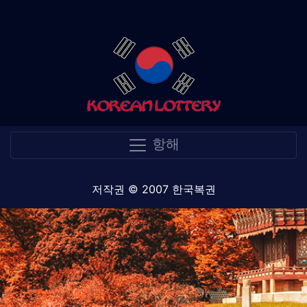
항해
저작권 © 2007 한국복권