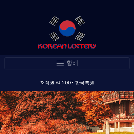
항해
저작권 © 2007 한국복권