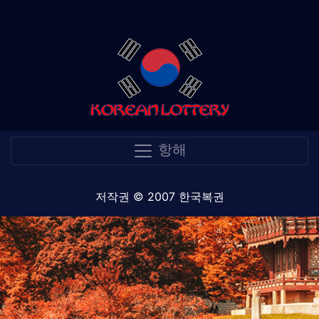
항해
저작권 © 2007 한국복권