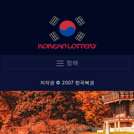
항해
저작권 © 2007 한국복권