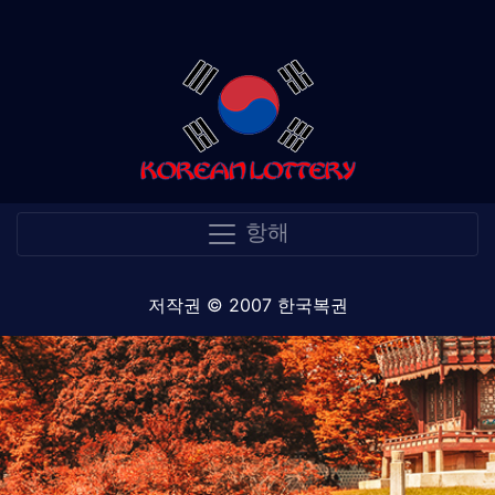
항해
저작권 © 2007 한국복권