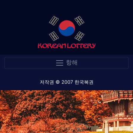
항해
저작권 © 2007 한국복권