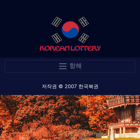
항해
저작권 © 2007 한국복권