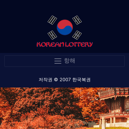
항해
저작권 © 2007 한국복권