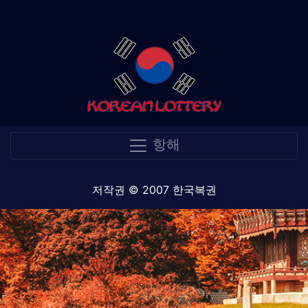
항해
저작권 © 2007 한국복권