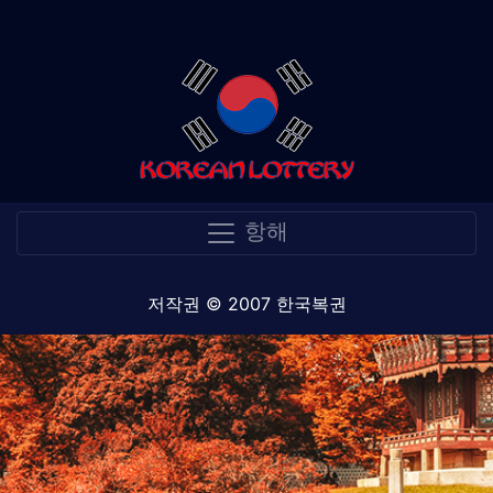
항해
저작권 © 2007 한국복권