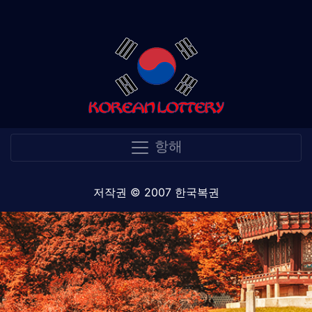
항해
저작권 © 2007 한국복권