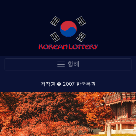
항해
저작권 © 2007 한국복권