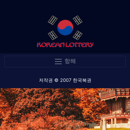
항해
저작권 © 2007 한국복권