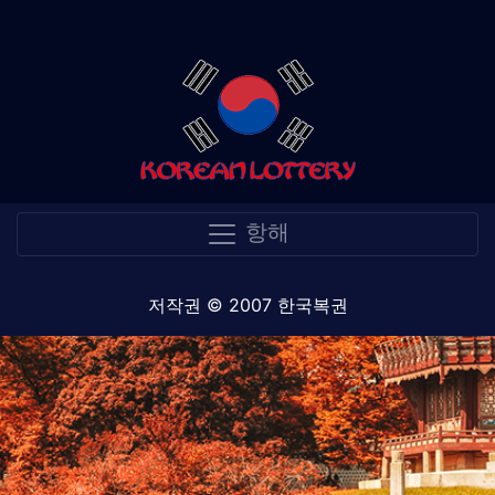
항해
저작권 © 2007 한국복권