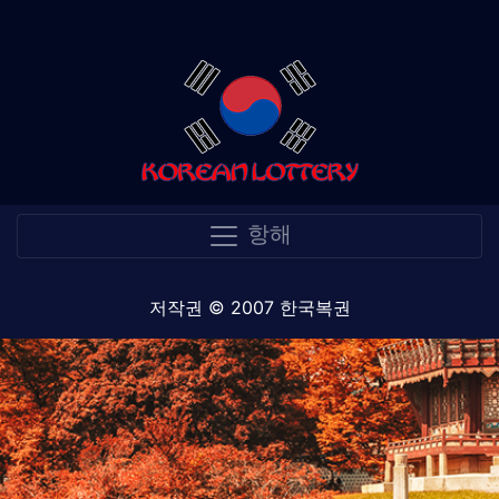
항해
저작권 © 2007 한국복권