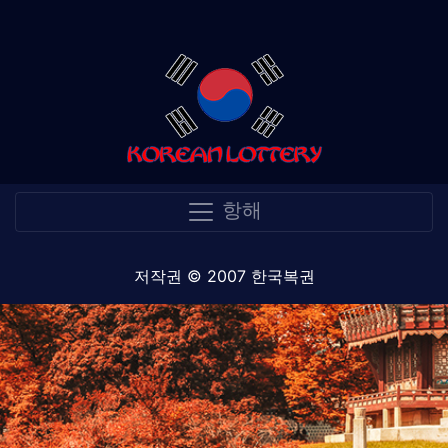
항해
저작권 © 2007 한국복권