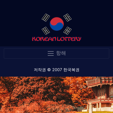
항해
저작권 © 2007 한국복권