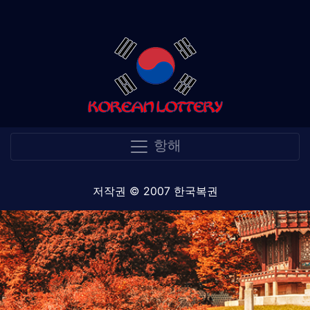
항해
저작권 © 2007 한국복권