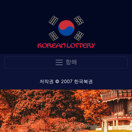
항해
저작권 © 2007 한국복권