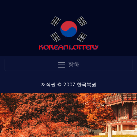
항해
저작권 © 2007 한국복권