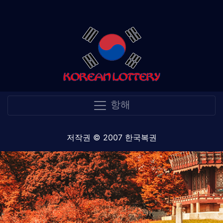
항해
저작권 © 2007 한국복권