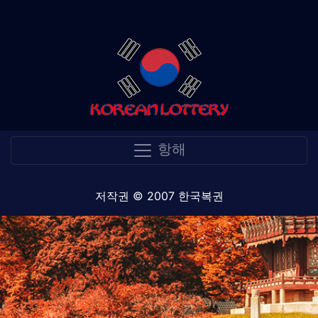
항해
저작권 © 2007 한국복권