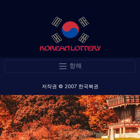
항해
저작권 © 2007 한국복권