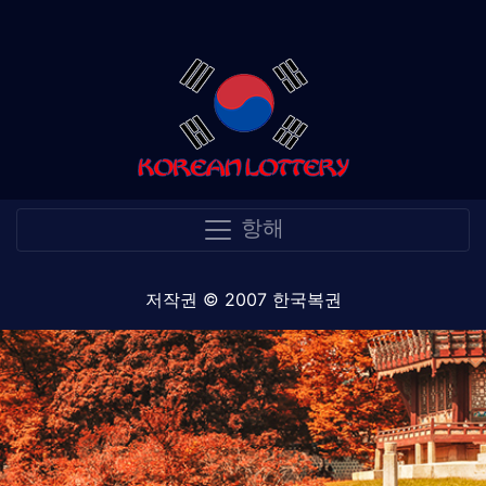
항해
저작권 © 2007 한국복권