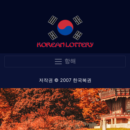
항해
저작권 © 2007 한국복권