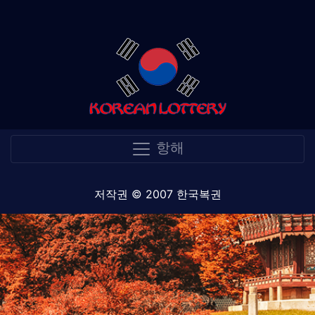
항해
저작권 © 2007 한국복권