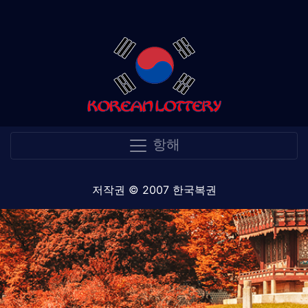
항해
저작권 © 2007 한국복권