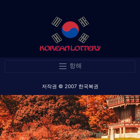
항해
저작권 © 2007 한국복권