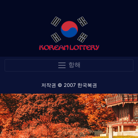
항해
저작권 © 2007 한국복권