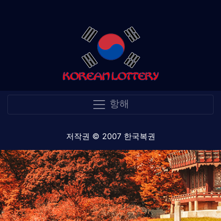
항해
저작권 © 2007 한국복권