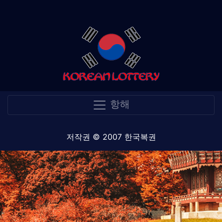
항해
저작권 © 2007 한국복권