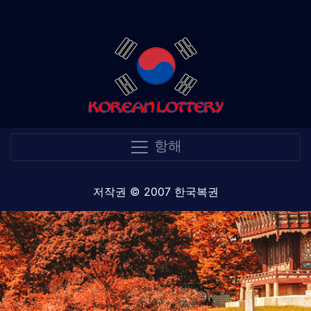
항해
저작권 © 2007 한국복권