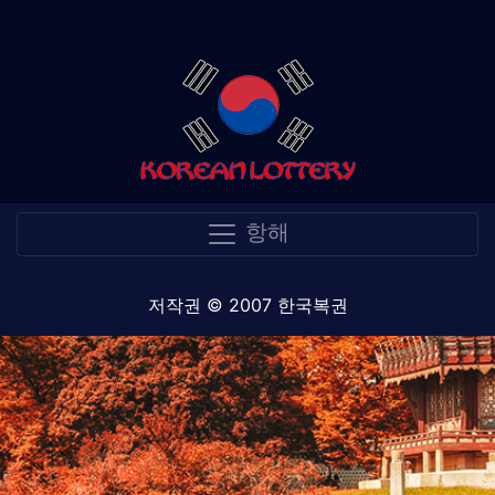
항해
저작권 © 2007 한국복권