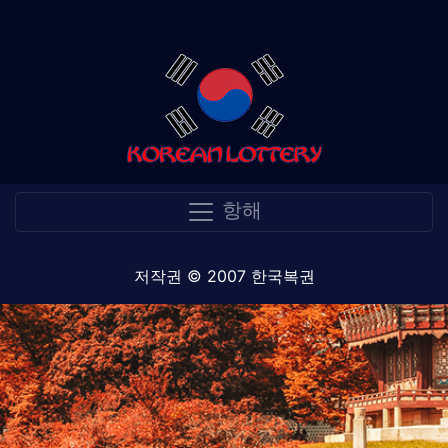
항해
저작권 © 2007 한국복권