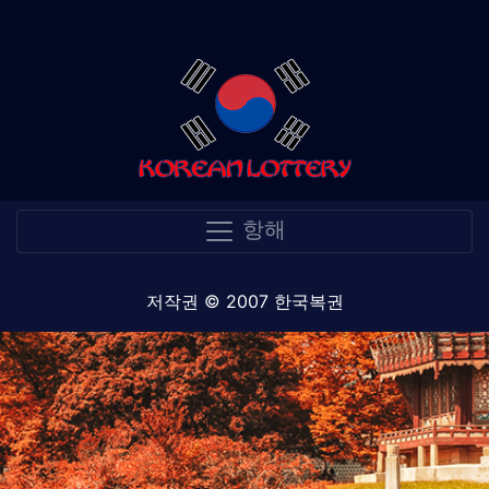
항해
저작권 © 2007 한국복권