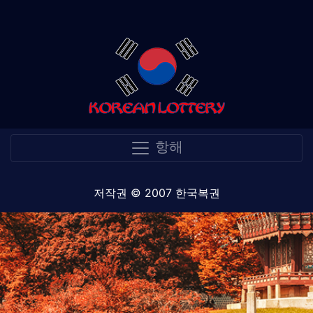
항해
저작권 © 2007 한국복권