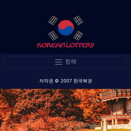
항해
저작권 © 2007 한국복권