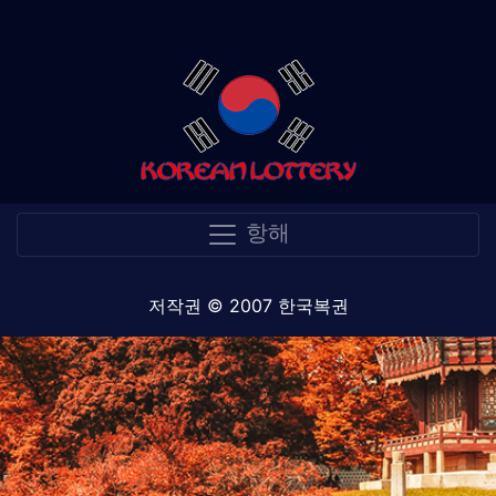
항해
저작권 © 2007 한국복권