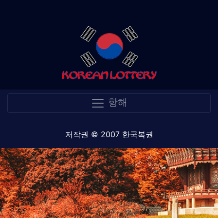
항해
저작권 © 2007 한국복권